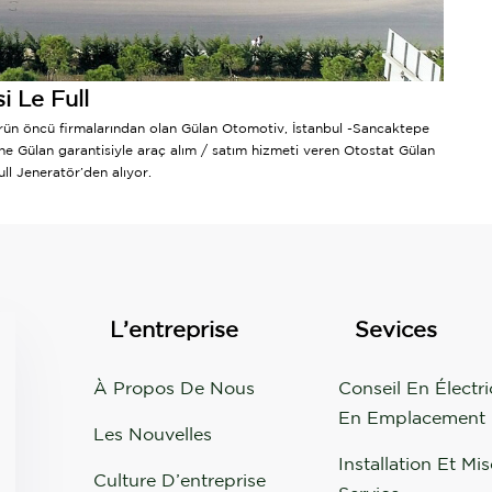
 Le Full
rün öncü firmalarından olan Gülan Otomotiv, İstanbul -Sancaktepe
rine Gülan garantisiyle araç alım / satım hizmeti veren Otostat Gülan
l Jeneratör’den alıyor.
L’entreprise
Sevices
À Propos De Nous
Conseil En Électri
En Emplacement
Les Nouvelles
Installation Et Mi
Culture D’entreprise