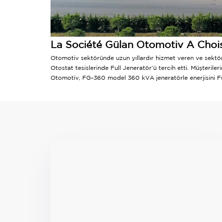
La Société Gülan Otomotiv A Choisi
Otomotiv sektöründe uzun yıllardır hizmet veren ve sektö
Otostat tesislerinde Full Jeneratör’ü tercih etti. Müşterile
Otomotiv, FG–360 model 360 kVA jeneratörle enerjisini Ful