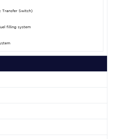
 Transfer Switch)
uel filling system
system