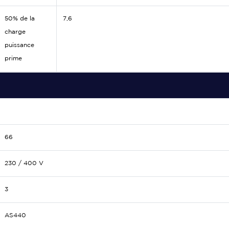
50% de la
7,6
charge
puissance
prime
66
230 / 400 V
3
AS440