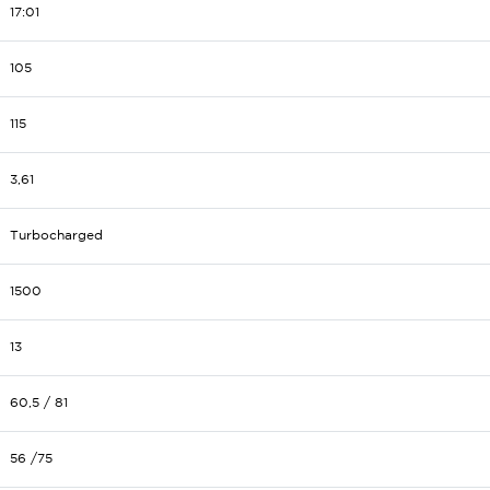
17:01
105
115
3,61
Turbocharged
1500
13
60,5 / 81
56 /75