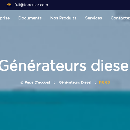
full@topcular.com
prise
Documents
Nos Produits
Services
Contacte
Générateurs diese
Page D'accueil
Générateurs Diesel
FR 60