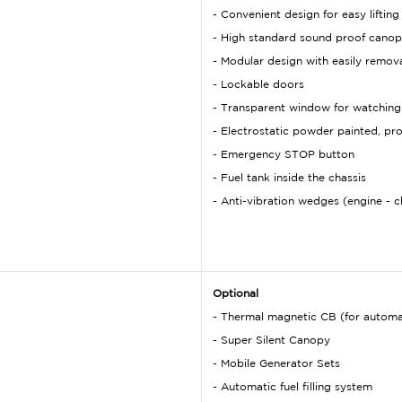
- Convenient design for easy lifting
- High standard sound proof canop
- Modular design with easily remova
- Lockable doors
- Transparent window for watching
- Electrostatic powder painted, pr
- Emergency STOP button
- Fuel tank inside the chassis
- Anti-vibration wedges (engine - c
Optional
- Thermal magnetic CB (for automa
- Super Silent Canopy
- Mobile Generator Sets
- Automatic fuel filling system