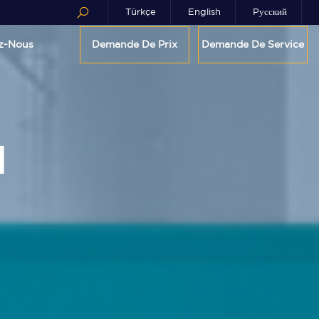
Türkçe
English
Pусский
z-Nous
Demande De Prix
Demande De Service
l