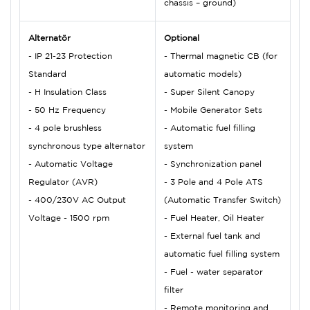
chassis – ground)
Alternatör
Optional
- IP 21-23 Protection
- Thermal magnetic CB (for
Standard
automatic models)
- H Insulation Class
- Super Silent Canopy
- 50 Hz Frequency
- Mobile Generator Sets
- 4 pole brushless
- Automatic fuel filling
synchronous type alternator
system
- Automatic Voltage
- Synchronization panel
Regulator (AVR)
- 3 Pole and 4 Pole ATS
- 400/230V AC Output
(Automatic Transfer Switch)
Voltage - 1500 rpm
- Fuel Heater, Oil Heater
- External fuel tank and
automatic fuel filling system
- Fuel - water separator
filter
- Remote monitoring and