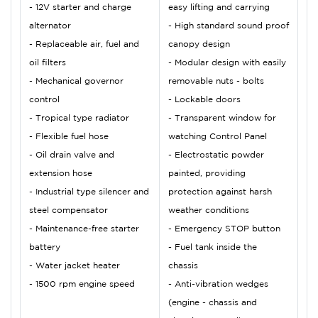
- 12V starter and charge
easy lifting and carrying
alternator
- High standard sound proof
- Replaceable air, fuel and
canopy design
oil filters
- Modular design with easily
- Mechanical governor
removable nuts - bolts
control
- Lockable doors
- Tropical type radiator
- Transparent window for
- Flexible fuel hose
watching Control Panel
- Oil drain valve and
- Electrostatic powder
extension hose
painted, providing
- Industrial type silencer and
protection against harsh
steel compensator
weather conditions
- Maintenance-free starter
- Emergency STOP button
battery
- Fuel tank inside the
- Water jacket heater
chassis
- 1500 rpm engine speed
- Anti-vibration wedges
(engine - chassis and