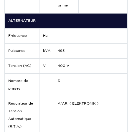
prime
ALTERNATEUR
Fréquence
Hz
Puissance
kVA
495
Tension (AC)
V
400 V
Nombre de
3
phases
Régulateur de
A.V.R. ( ELEKTRONİK )
Tension
Automatique
(R.T.A.)