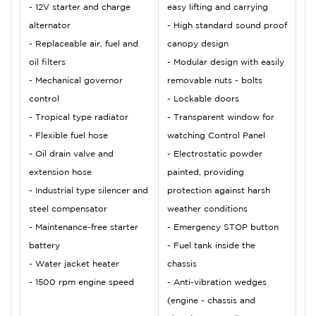
- 12V starter and charge
easy lifting and carrying
alternator
- High standard sound proof
- Replaceable air, fuel and
canopy design
oil filters
- Modular design with easily
- Mechanical governor
removable nuts - bolts
control
- Lockable doors
- Tropical type radiator
- Transparent window for
- Flexible fuel hose
watching Control Panel
- Oil drain valve and
- Electrostatic powder
extension hose
painted, providing
- Industrial type silencer and
protection against harsh
steel compensator
weather conditions
- Maintenance-free starter
- Emergency STOP button
battery
- Fuel tank inside the
- Water jacket heater
chassis
- 1500 rpm engine speed
- Anti-vibration wedges
(engine - chassis and