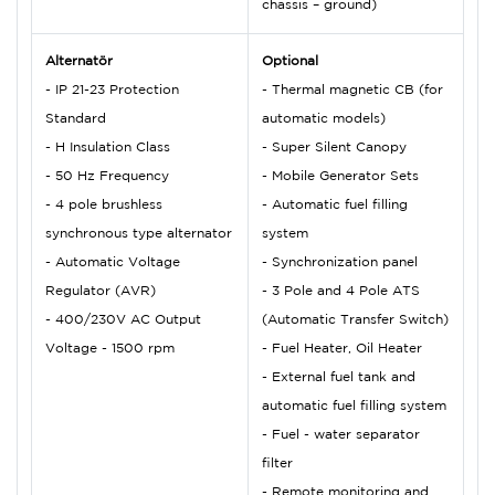
chassis – ground)
Alternatör
Optional
- IP 21-23 Protection
- Thermal magnetic CB (for
Standard
automatic models)
- H Insulation Class
- Super Silent Canopy
- 50 Hz Frequency
- Mobile Generator Sets
- 4 pole brushless
- Automatic fuel filling
synchronous type alternator
system
- Automatic Voltage
- Synchronization panel
Regulator (AVR)
- 3 Pole and 4 Pole ATS
- 400/230V AC Output
(Automatic Transfer Switch)
Voltage - 1500 rpm
- Fuel Heater, Oil Heater
- External fuel tank and
automatic fuel filling system
- Fuel - water separator
filter
- Remote monitoring and