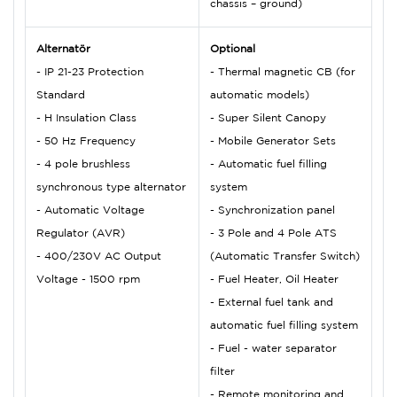
chassis – ground)
Alternatör
Optional
- IP 21-23 Protection
- Thermal magnetic CB (for
Standard
automatic models)
- H Insulation Class
- Super Silent Canopy
- 50 Hz Frequency
- Mobile Generator Sets
- 4 pole brushless
- Automatic fuel filling
synchronous type alternator
system
- Automatic Voltage
- Synchronization panel
Regulator (AVR)
- 3 Pole and 4 Pole ATS
- 400/230V AC Output
(Automatic Transfer Switch)
Voltage - 1500 rpm
- Fuel Heater, Oil Heater
- External fuel tank and
automatic fuel filling system
- Fuel - water separator
filter
- Remote monitoring and