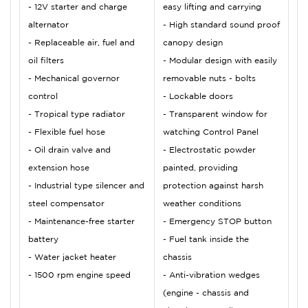
- 12V starter and charge
easy lifting and carrying
alternator
- High standard sound proof
- Replaceable air, fuel and
canopy design
oil filters
- Modular design with easily
- Mechanical governor
removable nuts - bolts
control
- Lockable doors
- Tropical type radiator
- Transparent window for
- Flexible fuel hose
watching Control Panel
- Oil drain valve and
- Electrostatic powder
extension hose
painted, providing
- Industrial type silencer and
protection against harsh
steel compensator
weather conditions
- Maintenance-free starter
- Emergency STOP button
battery
- Fuel tank inside the
- Water jacket heater
chassis
- 1500 rpm engine speed
- Anti-vibration wedges
(engine - chassis and